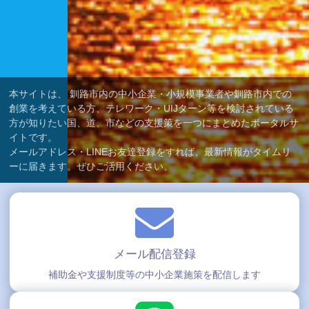
本サイトは、
釧路市内の中小企業・小規模事業者や釧路市内での
創業を考えている方、テレワーク・UIJターン等を検討されている
方が知りたい国、道、市などの支援策を一つにまとめたポータルサ
イトです。
メールアドレス・LINEお友達登録をすれば、
最新情報がタイムリ
ーに届きます。
ぜひご活用ください。
メール配信登録
補助金や支援制度等の中小企業施策を配信します