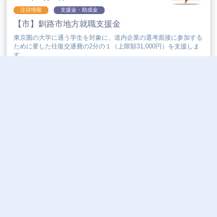
注目情報
支援金・助成金
【市】釧路市地方就職支援金
東京圏の大学に通う学生を対象に、道内企業の選考面接に参加する
ために要した往復交通費の2分の１（上限額31,000円）を支援しま
す。
ビズサポくしろ 新着情報
2026年08月05日
【北海道】2026年度 特別支援学校見学会の実施について
2026年07月31日
観光地づくり加速化補助金について
道内各地の特性や実情に応じた魅力的な観光地づくりの推進を図るため宿泊事業者等が行う設備導入等に係る費用の一部を補助します。
2026年07月31日
【厚生労働省】エイジフレンドリー補助金の公募について
2026年07月31日
【厚生労働省】早期再就職支援等助成金について
2026年07月31日
2026年度「地域課題解決型起業支援事業」2次募集開始のご案内